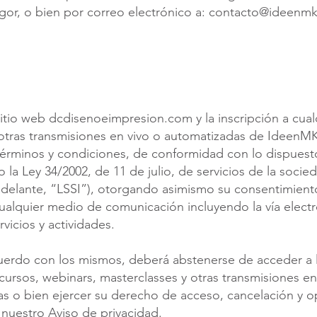
gor, o bien por correo electrónico a:
contacto@ideenmk
 sitio web dcdisenoeimpresion.com y la inscripción a cual
 otras transmisiones en vivo o automatizadas de IdeenM
términos y condiciones, de conformidad con lo dispuest
 la Ley 34/2002, de 11 de julio, de servicios de la socie
adelante, “LSSI”), otorgando asimismo su consentimien
 cualquier medio de comunicación incluyendo la vía electr
vicios y actividades.
uerdo con los mismos, deberá abstenerse de acceder a l
, cursos, webinars, masterclasses y otras transmisiones 
las o bien ejercer su derecho de acceso, cancelación y op
n nuestro
Aviso de privacidad
.