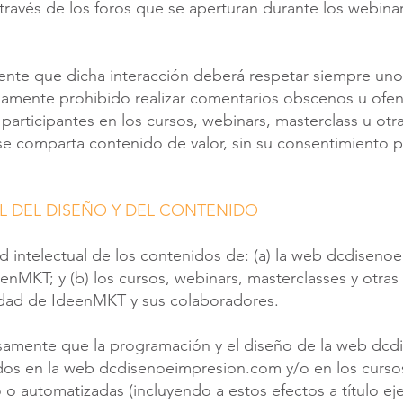
través de los foros que se aperturan durante los webinar
nte que dicha interacción deberá respetar siempre uno
mente prohibido realizar comentarios obscenos u ofens
 participantes en los cursos, webinars, masterclass u otr
 comparta contenido de valor, sin su consentimiento pr
L DEL DISEÑO Y DEL CONTENIDO
 intelectual de los contenidos de: (a) la web dcdisen
eenMKT; y (b) los cursos, webinars, masterclasses y otras
ridad de IdeenMKT y sus colaboradores.
esamente que la programación y el diseño de la web dcd
idos en la web dcdisenoeimpresion.com y/o en los cursos
 o automatizadas (incluyendo a estos efectos a título ejem