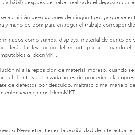
1 día hábil) después de haber realizado el depósito corr
 se admitirán devoluciones de ningún tipo, ya que se en
a y mano de obra para entregar el trabajo correspondie
rminados como stands, displays, material de punto de v
ocederá a la devolución del importe pagado cuando el m
 imputables a IdeenMKT.
ución ni a la reposición de material impreso, cuando se 
por el cliente y autorizada antes de proceder a la impres
rate de defectos por descuido, maltrato o mal manejo de
 de colocación ajenos IdeenMKT.
uestro Newsletter tienen la posibilidad de interactuar e