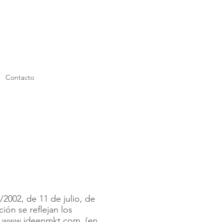
Contacto
2002, de 11 de julio, de
ión se reflejan los
b
www.ideenmkt.com
(en