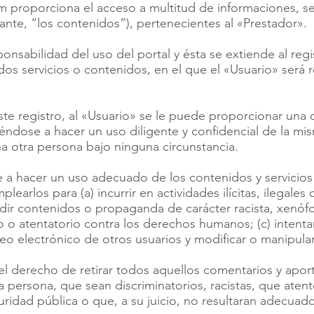
om
proporciona el acceso a multitud de informaciones, se
ante, “los contenidos”), pertenecientes al «Prestador».
onsabilidad del uso del portal y ésta se extiende al reg
os servicios o contenidos, en el que el «Usuario» será 
 registro, al «Usuario» se le puede proporcionar una 
ndose a hacer un uso diligente y confidencial de la m
a otra persona bajo ninguna circunstancia.
a hacer un uso adecuado de los contenidos y servicios 
plearlos para (a) incurrir en actividades ilícitas, ilegales 
ndir contenidos o propaganda de carácter racista, xenófo
o o atentatorio contra los derechos humanos; (c) intenta
rreo electrónico de otros usuarios y modificar o manipula
 el derecho de retirar todos aquellos comentarios y apor
a persona, que sean discriminatorios, racistas, que atent
guridad pública o que, a su juicio, no resultaran adecuad