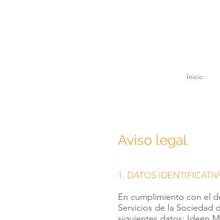
Diseño grafico, diseño
de interiores marketing
Inicio
Aviso legal
1. DATOS IDENTIFICATI
En cumplimiento con el de
Servicios de la Sociedad d
siguientes datos: Ideen Mk