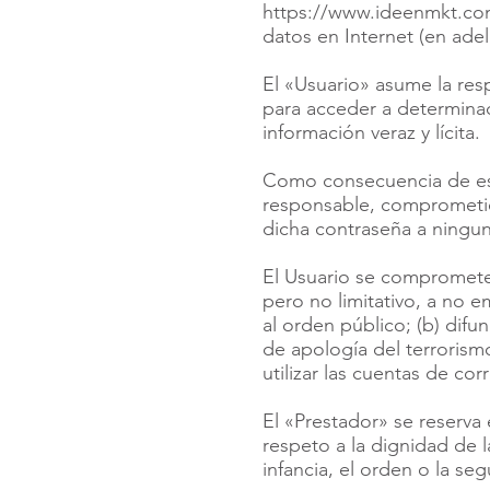
https://www.ideenmkt.c
datos en Internet (en adel
El «Usuario» asume la resp
para acceder a determinad
información veraz y lícita.
Como consecuencia de este
responsable, comprometié
dicha contraseña a ningun
El Usuario se compromete 
pero no limitativo, a no em
al orden público; (b) difu
de apología del terrorism
utilizar las cuentas de co
El «Prestador» se reserva
respeto a la dignidad de l
infancia, el orden o la se